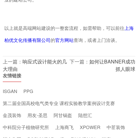
业的建站公司。
以上就是高端网站建设的一整套流程，如需帮助，可以前往
上海
柏优文化传播有限公司
的
官方网站
查询，或者
上门洽谈
。
上一篇：
响应式设计能火的几
下一篇：
如何让BANNER成功
大理由
抓人眼球
友情链接
ISGAN
PPG
第二届全国高校电气类专业 课程实验教学案例设计竞赛
金茂装饰
用友-圣思
阿甘锅盔
陆想汇
中科院分子植物研究所
上海商飞
XPOWER
中茝装饰